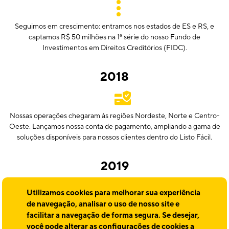
Seguimos em crescimento: entramos nos estados de ES e RS, e
captamos R$ 50 milhões na 1ª série do nosso Fundo de
Investimentos em Direitos Creditórios (FIDC).
2018
Nossas operações chegaram às regiões Nordeste, Norte e Centro-
Oeste. Lançamos nossa conta de pagamento, ampliando a gama de
soluções disponíveis para nossos clientes dentro do Listo Fácil.
2019
Utilizamos cookies para melhorar sua experiência
de navegação, analisar o uso de nosso site e
Depois de chegar a todas as regiões do Brasil, levamos a Listo para a
facilitar a navegação de forma segura. Se desejar,
América Latina e inauguramos operações na Argentina, Peru e
você pode alterar as configurações de cookies a
México. O Grupo Listo ganhou duas novas empresas, Listo IP e