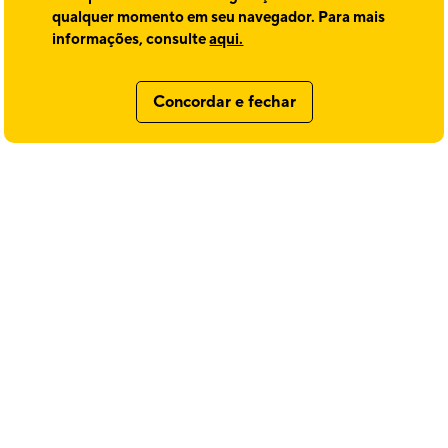
Listo SCD, que viabilizaram a ampliação da nossa oferta de produtos
qualquer momento em seu navegador. Para mais
e soluções. No mesmo período, captamos R$ 400 milhões na nossa
informações, consulte
aqui.
2ª série do FIDC.
Concordar e fechar